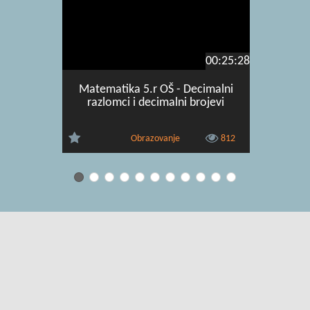
00:25:28
Matematika 5.r OŠ - Decimalni
Matematik
razlomci i decimalni brojevi
oduzim
Obrazovanje
812
Uvjeti korištenja
|
O usluzi
|
Kontakt
|
Pomoć i podrška za