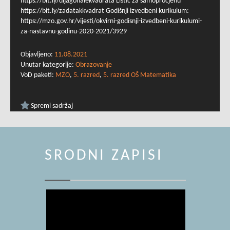
https://bit.ly/dijagonalekvadrata Listić za samoprocjenu
https://bit.ly/zadatakkvadrat Godišnji izvedbeni kurikulum:
https://mzo.gov.hr/vijesti/okvirni-godisnji-izvedbeni-kurikulumi-
za-nastavnu-godinu-2020-2021/3929
Objavljeno:
11.08.2021
Unutar kategorije:
Obrazovanje
VoD paketi:
MZO
,
5. razred
,
5. razred OŠ Matematika
Spremi sadržaj
SRODNI ZAPISI