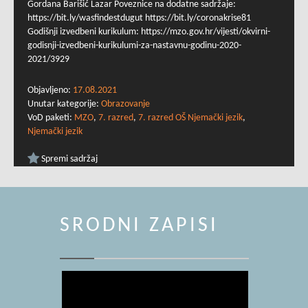
Gordana Barišić Lazar Poveznice na dodatne sadržaje:
https://bit.ly/wasfindestdugut https://bit.ly/coronakrise81
Godišnji izvedbeni kurikulum: https://mzo.gov.hr/vijesti/okvirni-
godisnji-izvedbeni-kurikulumi-za-nastavnu-godinu-2020-
2021/3929
Objavljeno:
17.08.2021
Unutar kategorije:
Obrazovanje
VoD paketi:
MZO
,
7. razred
,
7. razred OŠ Njemački jezik
,
Njemački jezik
Spremi sadržaj
SRODNI ZAPISI