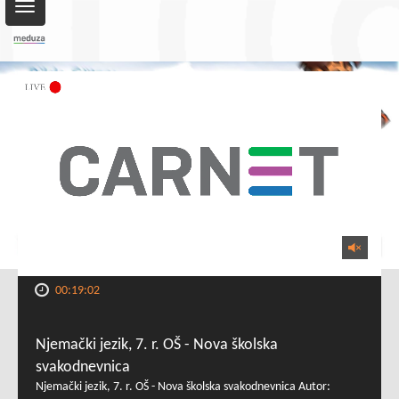
Toggle
navigation
00:19:02
Njemački jezik, 7. r. OŠ - Nova školska
svakodnevnica
Njemački jezik, 7. r. OŠ - Nova školska svakodnevnica Autor: