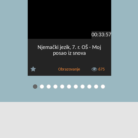
00:33:57
Njemački jezik, 7. r. OŠ - Moj
Njemački 
posao iz snova
za p
Obrazovanje
675