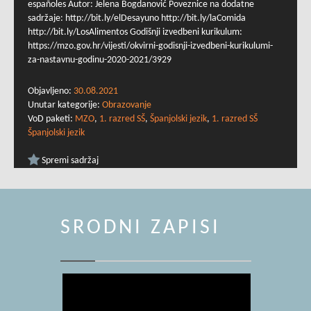
españoles Autor: Jelena Bogdanović Poveznice na dodatne
sadržaje: http://bit.ly/elDesayuno http://bit.ly/laComida
http://bit.ly/LosAlimentos Godišnji izvedbeni kurikulum:
https://mzo.gov.hr/vijesti/okvirni-godisnji-izvedbeni-kurikulumi-
za-nastavnu-godinu-2020-2021/3929
Objavljeno:
30.08.2021
Unutar kategorije:
Obrazovanje
VoD paketi:
MZO
,
1. razred SŠ
,
Španjolski jezik
,
1. razred SŠ
Španjolski jezik
Spremi sadržaj
SRODNI ZAPISI