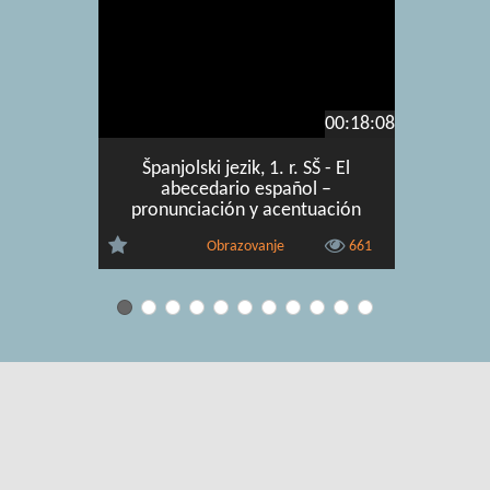
00:18:08
Španjolski jezik, 1. r. SŠ - El
Španjolsk
abecedario español –
del mund
pronunciación y acentuación
Obrazovanje
661