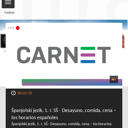
Toggle
navigation
00:21:15
Španjolski jezik, 1. r. SŠ - Desayuno, comida, cena –
los horarios españoles
Španjolski jezik, 1. r. SŠ - Desayuno, comida, cena – los horarios