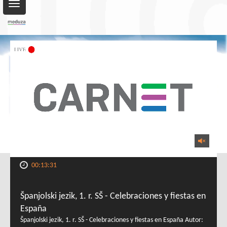
Toggle
navigation
00:13:31
Španjolski jezik, 1. r. SŠ - Celebraciones y fiestas en
España
Španjolski jezik, 1. r. SŠ - Celebraciones y fiestas en España Autor: