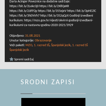
Daria Acinger Poveznice na dodatne sadržaje:
https://bit.ly/2LekcQ0 https://bit.ly/2X8QxKR
https://bit.ly/2JJFFQy https://bit.ly/355ejeV https://bit.ly/3pHE2lC
https://bit.ly/3hENVh7 http://bit.ly/352qQzX Godišnji izvedbeni
kurikulum: https://mzo.gov.hr/vijesti/okvirni-godisnji-izvedbeni-
kurikulumi-za-nastavnu-godinu-2020-2021/3929
Objavljeno:
31.08.2021
Unutar kategorije:
Obrazovanje
VoD paketi:
MZO
,
1. razred SŠ
,
Španjolski jezik
,
1. razred SŠ
Španjolski jezik
Spremi sadržaj
SRODNI ZAPISI