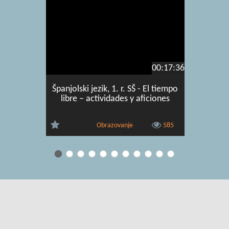
00:17:36
Španjolski jezik, 1. r. SŠ - El tiempo
Španjols
libre – actividades y aficiones
Obrazovanje
585