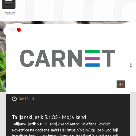
Toggle
navigation
00:13:13
Talijanski jezik 5.r OŠ - Moj vikend
Talijanski jezik 5.r OŠ - Moj vikend Autor: Snježana Lovrinić
Poveznice na dodatne sadržaje: https://bit.ly/3qHjoTp Godišnji