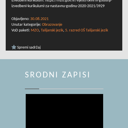
izvedbeni kurikulum: https://mzo.gov.hr/vijesti/okvirni-godisnji-
izvedbeni-kurikulumi-za-nastavnu-godinu-2020-2021/3929
Objavljeno:
30.08.2021
Unutar kategorije:
Obrazovanje
VoD paketi:
MZO
,
Talijanski jezik
,
5. razred OŠ Talijanski jezik
Spremi sadržaj
SRODNI ZAPISI