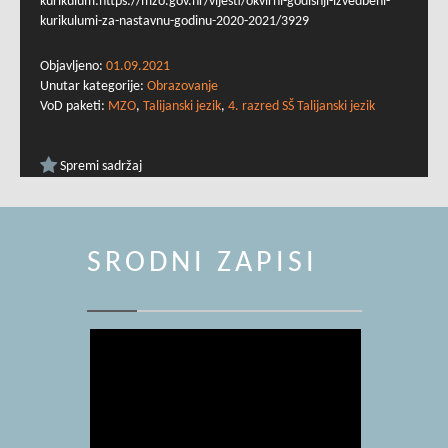
kurikulum:https://mzo.gov.hr/vijesti/okvirni-godisnji-izvedbeni-
kurikulumi-za-nastavnu-godinu-2020-2021/3929
Objavljeno:
01.09.2021
Unutar kategorije:
Obrazovanje
VoD paketi:
MZO
,
Talijanski jezik
,
4. razred SŠ Talijanski jezik
Spremi sadržaj
SRODNI ZAPISI