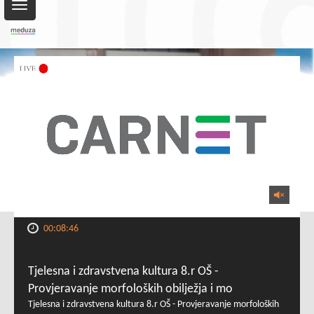
Toggle
navigation
00:08:46
Tjelesna i zdravstvena kultura 8.r OŠ -
Provjeravanje morfoloških obilježja i mo
Tjelesna i zdravstvena kultura 8.r OŠ - Provjeravanje morfoloških