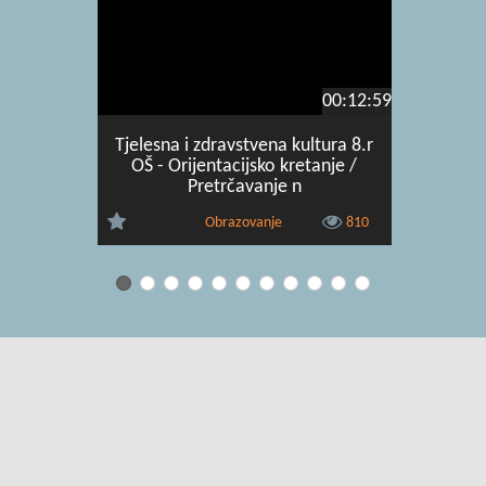
00:12:59
Tjelesna i zdravstvena kultura 8.r
Tjelesna 
OŠ - Orijentacijsko kretanje /
OŠ - Pri
Pretrčavanje n
Obrazovanje
810
Uvjeti korištenja
|
O usluzi
|
Kontakt
|
Pomoć i podrška za