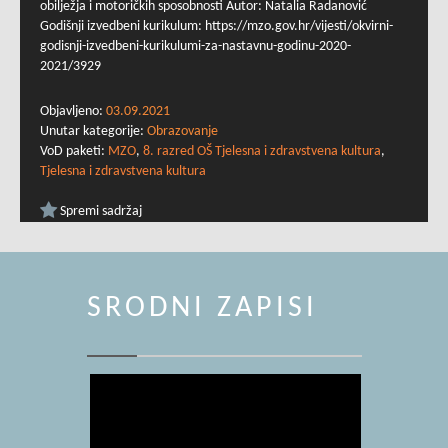
obilježja i motoričkih sposobnosti Autor: Natalia Radanović
Godišnji izvedbeni kurikulum: https://mzo.gov.hr/vijesti/okvirni-
godisnji-izvedbeni-kurikulumi-za-nastavnu-godinu-2020-
2021/3929
Objavljeno:
03.09.2021
Unutar kategorije:
Obrazovanje
VoD paketi:
MZO
,
8. razred OŠ Tjelesna i zdravstvena kultura
,
Tjelesna i zdravstvena kultura
Spremi sadržaj
SRODNI ZAPISI