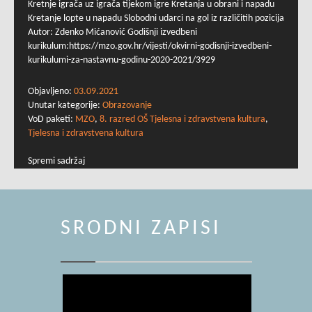
Kretnje igrača uz igrača tijekom igre Kretanja u obrani i napadu
Kretanje lopte u napadu Slobodni udarci na gol iz različitih pozicija
Autor: Zdenko Mićanović Godišnji izvedbeni
kurikulum:https://mzo.gov.hr/vijesti/okvirni-godisnji-izvedbeni-
kurikulumi-za-nastavnu-godinu-2020-2021/3929
Objavljeno:
03.09.2021
Unutar kategorije:
Obrazovanje
VoD paketi:
MZO
,
8. razred OŠ Tjelesna i zdravstvena kultura
,
Tjelesna i zdravstvena kultura
Spremi sadržaj
SRODNI ZAPISI