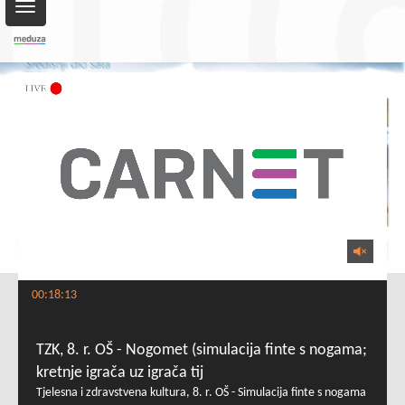
Toggle
navigation
00:18:13
TZK, 8. r. OŠ - Nogomet (simulacija finte s nogama;
kretnje igrača uz igrača tij
Tjelesna i zdravstvena kultura, 8. r. OŠ - Simulacija finte s nogama