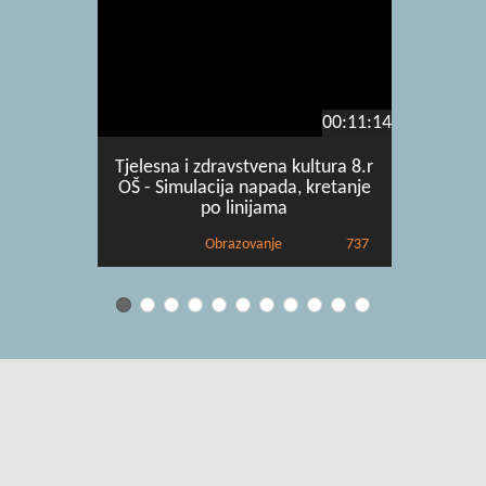
00:11:14
Tjelesna i zdravstvena kultura 8.r
Tjelesna 
OŠ - Simulacija napada, kretanje
OŠ - Vj
po linijama
Obrazovanje
737