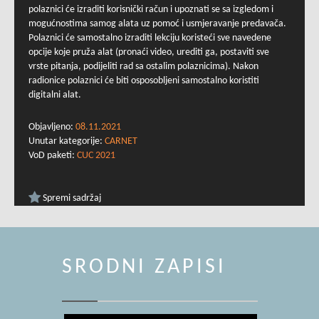
polaznici će izraditi korisnički račun i upoznati se sa izgledom i
mogućnostima samog alata uz pomoć i usmjeravanje predavača.
Polaznici će samostalno izraditi lekciju koristeći sve navedene
opcije koje pruža alat (pronaći video, urediti ga, postaviti sve
vrste pitanja, podijeliti rad sa ostalim polaznicima). Nakon
radionice polaznici će biti osposobljeni samostalno koristiti
digitalni alat.
Objavljeno:
08.11.2021
Unutar kategorije:
CARNET
VoD paketi:
CUC 2021
Spremi sadržaj
SRODNI ZAPISI