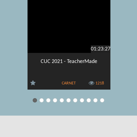
01:23:27
CUC 2021 - TeacherMade
CUC 201
p
CARNET
1218