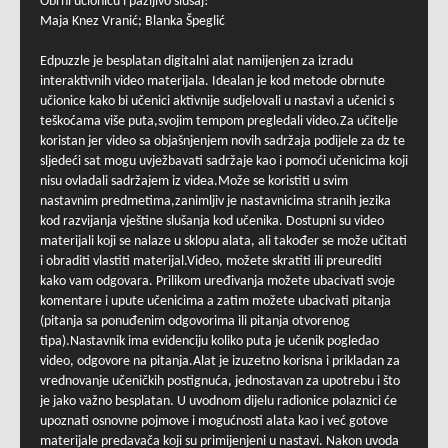
Obrni učionicu i pažljivo slušaj!
Maja Knez Vranić; Blanka Špeglić
Edpuzzle je besplatan digitalni alat namijenjen za izradu
interaktivnih video materijala. Idealan je kod metode obrnute
učionice kako bi učenici aktivnije sudjelovali u nastavi a učenici s
teškoćama više puta,svojim tempom pregledali video.Za učitelje
koristan jer video sa objašnjenjem novih sadržaja podijele za dz te
sljedeći sat mogu uvježbavati sadržaje kao i pomoći učenicima koji
nisu ovladali sadržajem iz videa.Može se koristiti u svim
nastavnim predmetima,zanimljiv je nastavnicima stranih jezika
kod razvijanja vještine slušanja kod učenika. Dostupni su video
materijali koji se nalaze u sklopu alata, ali također se može učitati
i obraditi vlastiti materijal.Video, možete skratiti ili preurediti
kako vam odgovara. Prilikom uređivanja možete ubacivati svoje
komentare i upute učenicima a zatim možete ubacivati pitanja
(pitanja sa ponuđenim odgovorima ili pitanja otvorenog
tipa).Nastavnik ima evidenciju koliko puta je učenik pogledao
video, odgovore na pitanja.Alat je izuzetno korisna i prikladan za
vrednovanje učeničkih postignuća, jednostavan za upotrebu i što
je jako važno besplatan. U uvodnom dijelu radionice polaznici će
upoznati osnovne pojmove i mogućnosti alata kao i već gotove
materijale predavača koji su primijenjeni u nastavi. Nakon uvoda