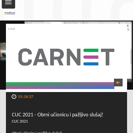
Toggle
navigation
01:26:37
CUC 2021 - Obrni učionicu i pažljivo slušaj!
CUC 2021