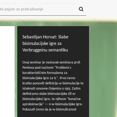
Sebastijan Horvat: Slabe
bisimulacijske igre za
Verbruggeinu semantiku
Ovaj seminar je nastavak seminara prof.
Perkova pod nazivom "Problemi s
karakterističnim formulama za
bisimulacijske igre za IL". Prvo ćemo
kratko ponoviti definiciju w-bisimulacije te
istaknuti osnovne činjenice o njoj. Zatim
definiramo slabe bisimulacijske (ili w-
bisimulacijske) igre, te njihove "konačne
aproksimacije" --- n-w-bisimulacijske igre.
Pokazati ćemo da je w-bisimuliranost
dvaju svjetova ekvivalentna postojanju