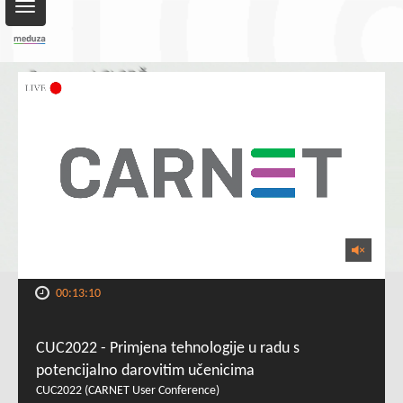
Toggle
navigation
00:13:10
CUC2022 - Primjena tehnologije u radu s
potencijalno darovitim učenicima
CUC2022 (CARNET User Conference)