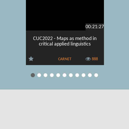
00:21:27
CUC2022 - Maps as method in
CUC20
critical applied linguistics
postdigit
CARNET
888
Uvjeti korištenja
|
O usluzi
|
Kontakt
|
Pomoć i podrška za