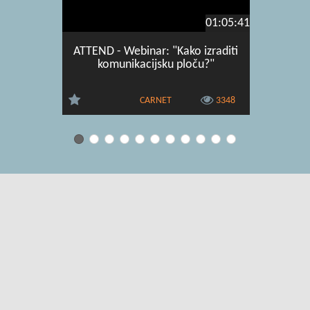
01:05:41
ATTEND - Webinar: "Kako izraditi
ATTEND 
komunikacijsku ploču?"
oprem
CARNET
3348
Uvjeti korištenja
|
O usluzi
|
Kontakt
|
Pomoć i podrška za
administratore
|
Pomoć i podrška za korisnike
|
Izjava o digitalnoj
pristupačnosti
|
Obavijest o privatnosti