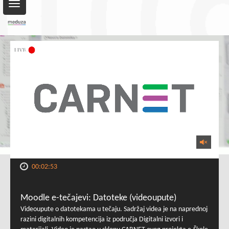
Toggle
navigation
00:02:53
Moodle e-tečajevi: Datoteke (videoupute)
Videoupute o datotekama u tečaju. Sadržaj videa je na naprednoj
razini digitalnih kompetencija iz područja Digitalni izvori i