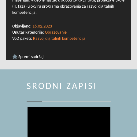
materijali. Video je nastao u sklopu CARNET-ovog projekta e-Škole
(II. faza) u okviru programa obrazovanja za razvoj digitalnih
kompetencija.
Objavljeno:
16.02.2023
Unutar kategorije:
Obrazovanje
VoD paketi:
Razvoj digitalnih kompetencija
Spremi sadržaj
SRODNI ZAPISI