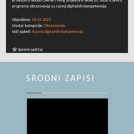
je nastao u sklopu CARNET-ovog projekta e-Škole (II. faza) u okviru
programa obrazovanja za razvoj digitalnih kompetencija.
Objavljeno:
16.02.2023
Unutar kategorije:
Obrazovanje
VoD paketi:
Razvoj digitalnih kompetencija
Spremi sadržaj
SRODNI ZAPISI