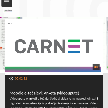
Toggle
navigation
00:02:32
Moodle e-tečajevi: Anketa (videoupute)
Videoupute o anketi u tečaju. Sadržaj videa je na naprednoj razini
digitalnih kompetencija iz područja Praćenje i vrednovanje. Video