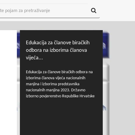
Edukacija za članove biračkih
odbora na izborima članova
vijeća...
Edukacija za članove biračkih odbora na
izborima članova vijeća nacionalnih
manjina i izborima predstavnika
nacionalnih manjina 2023. Državno
izborno povjerenstvo Republike Hrvatske