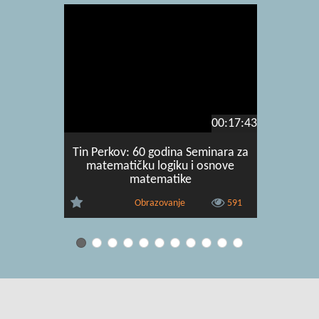
00:17:43
Tin Perkov: 60 godina Seminara za
Tin
matematičku logiku i osnove
karakte
matematike
bisi
Obrazovanje
591