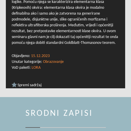
logike. Pomoću njega se karakterizira elementarna klasa
(Kripkeovih) okvira: elementarna klasa okvira je modalno
definabilna ako i samo ako je zatvorena na generirane
podmodele, disjunktne unije, slike ograničenih morfizama i
reflektira ultrafilterska proširenja. Međutim, vrijedi i općenitiji
rezultat, bez pretpostavke elementarnosti klase okvira. U ovom
seminaru glavni nam je cilj dokazati taj općenitiji rezultat te onda
pomoću njega dobiti standardni Goldblatt-Thomasonov teorem.
Objavljeno:
15.12.2023
Unutar kategorije:
Obrazovanje
VoD paketi:
LORA
Spremi sadržaj
SRODNI ZAPISI