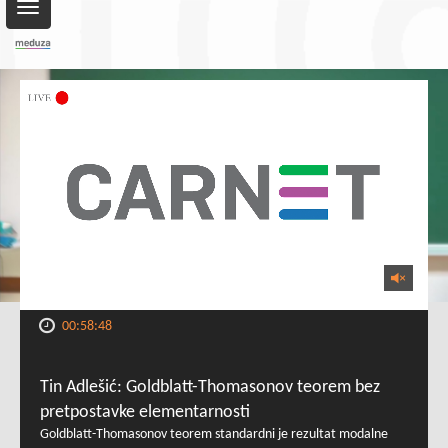
Toggle
navigation
00:58:48
Tin Adlešić: Goldblatt-Thomasonov teorem bez
pretpostavke elementarnosti
Goldblatt-Thomasonov teorem standardni je rezultat modalne