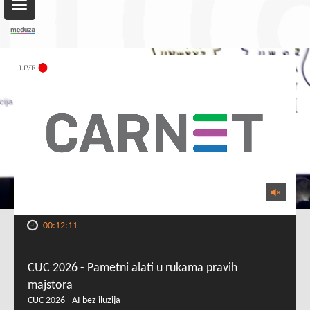
Toggle
navigation
00:12:11
CUC 2026 - Pametni alati u rukama pravih
majstora
CUC 2026 - AI bez iluzija