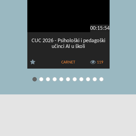
00:15:54
CUC 2026 - Psihološki i pedagoški
CU
učinci AI u školi
CARNET
119
Uvjeti korištenja
|
O usluzi
|
Kontakt
|
Pomoć i podrška za