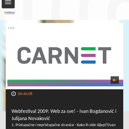
Toggle
navigation
00:40:08
Webfestival 2009: Web za sve! - Ivan Bogdanović i
Julijana Novaković
1. Pristupačne i nepristupačne stranice - Kako ih vide slijepi?(Ivan