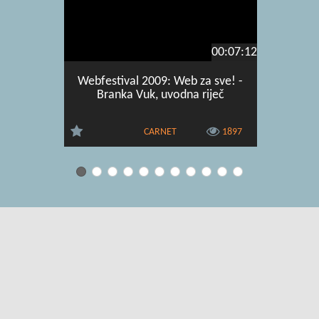
00:07:12
Webfestival 2009: Web za sve! -
AMORES -
Branka Vuk, uvodna riječ
međun
za
CARNET
1897
Uvjeti korištenja
|
O usluzi
|
Kontakt
|
Pomoć i podrška za
administratore
|
Pomoć i podrška za korisnike
|
Izjava o digitalnoj