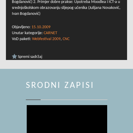
Bogdanović) 2. Primjer dobre prakse: Upotreba Moodlea i ICT-a u
srednjoškolskom obrazovanju slijepog učenika (Julijana Novaković,
Ivan Bogdanović)
Objavljeno:
15.10.2009
Unutar kategorije:
CARNET
VoD paketi:
Webfestival 2009
,
CNC
Spremi sadržaj
SRODNI ZAPISI