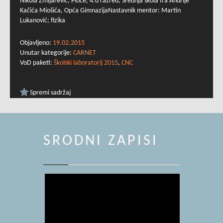
Nikola Zmijarević, Ploče, 4.d razred, Srednja škola fra Andrije
Kačića Miošića, Opća GimnazijaNastavnik mentor: Martin
Lukanović; fizika
Objavljeno:
19.02.2015
Unutar kategorije:
CARNET
VoD paketi:
Školski laboratorij 2015
,
CNC
Spremi sadržaj
SRODNI ZAPISI