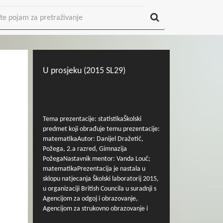
U prosjeku (2015 SL29)
Tema prezentacije: statistikaŠkolski
predmet koji obrađuje temu prezentacije:
matematikaAutor: Danijel Dražetić,
Požega, 2.a razred, Gimnazija
PožegaNastavnik mentor: Vanda Louč;
matematikaPrezentacija je nastala u
sklopu natjecanja Školski laboratorij 2015,
u organizaciji British Councila u suradnji s
Agencijom za odgoj i obrazovanje,
Agencijom za strukovno obrazovanje i
obrazovanje odraslih i CARNetom.