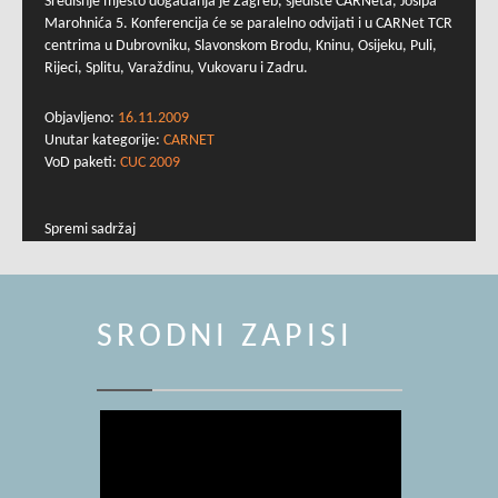
Središnje mjesto događanja je Zagreb, sjedište CARNeta, Josipa
Marohnića 5. Konferencija će se paralelno odvijati i u CARNet TCR
centrima u Dubrovniku, Slavonskom Brodu, Kninu, Osijeku, Puli,
Rijeci, Splitu, Varaždinu, Vukovaru i Zadru.
Objavljeno:
16.11.2009
Unutar kategorije:
CARNET
VoD paketi:
CUC 2009
Spremi sadržaj
SRODNI ZAPISI