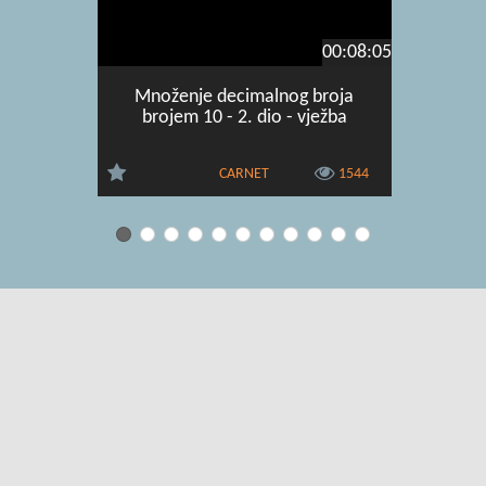
00:08:05
Množenje decimalnog broja
Dijeljenj
brojem 10 - 2. dio - vježba
CARNET
1544
Uvjeti korištenja
|
O usluzi
|
Kontakt
|
Pomoć i podrška za
administratore
|
Pomoć i podrška za korisnike
|
Izjava o digitalnoj
pristupačnosti
|
Obavijest o privatnosti