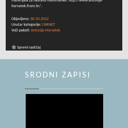
materijala za nastavu matematike: http://www.antonija-
horvatek.from.hr/ .
Objavljeno:
30.10.2012
Unutar kategorije:
CARNET
VoD paketi:
Antonija Horvatek
Spremi sadržaj
SRODNI ZAPISI