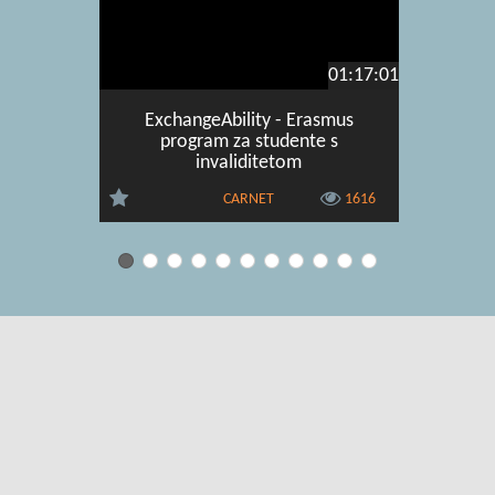
01:17:01
ExchangeAbility - Erasmus
Najljepš
program za studente s
invaliditetom
CARNET
1616
Uvjeti korištenja
|
O usluzi
|
Kontakt
|
Pomoć i podrška za
administratore
|
Pomoć i podrška za korisnike
|
Izjava o digitalnoj