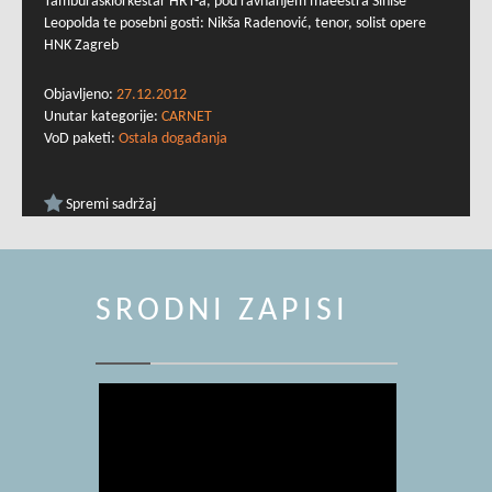
Tamburaškiorkestar HRT-a, pod ravnanjem maeestra Siniše
Leopolda te posebni gosti: Nikša Radenović, tenor, solist opere
HNK Zagreb
Objavljeno:
27.12.2012
Unutar kategorije:
CARNET
VoD paketi:
Ostala događanja
Spremi sadržaj
SRODNI ZAPISI