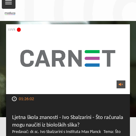
Toggle
navigation
01:26:02
Ljetna škola znanosti - Ivo Sbalzarini - Što računala
mogu naučiti iz bioloških slika?
Predavač: dr.sc. Ivo Sbalzarini s Instituta Max Planck Tema: Što