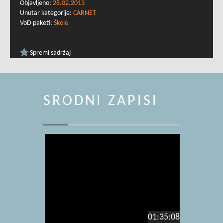
Objavljeno:
28.02.2013
Unutar kategorije:
CARNET
VoD paketi:
Škole
Spremi sadržaj
SRODNI ZAPISI
01:35:08