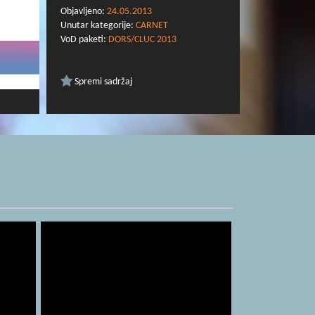
Objavljeno:
24.05.2013
Unutar kategorije:
CARNET
VoD paketi:
DORS/CLUC 2013
Spremi sadržaj