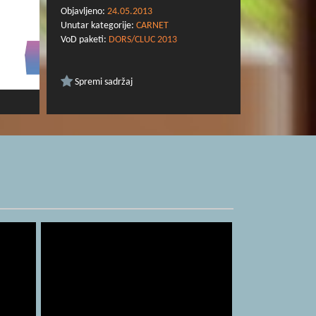
Objavljeno:
24.05.2013
Unutar kategorije:
CARNET
VoD paketi:
DORS/CLUC 2013
Spremi sadržaj