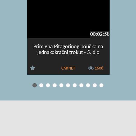
00:02:58
Primjena Pitagorinog poučka na
Koliko j
jednakokračni trokut - 5. dio
tr
CARNET
1608