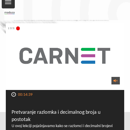
Toggle
navigation
00:14:39
Pretvaranje razlomka i decimalnog broja u
postotak
U ovoj lekciji pojašnjavamo kako se razlomci i decimalni brojevi