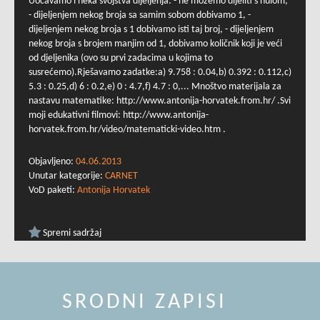
Uočavamo i neka svojstva dijeljenja: - ne možemo dijeliti s nulom,
- dijeljenjem nekog broja sa samim sobom dobivamo 1, -
dijeljenjem nekog broja s 1 dobivamo isti taj broj, - dijeljenjem
nekog broja s brojem manjim od 1, dobivamo količnik koji je veći
od djeljenika (ovo su prvi zadacima u kojima to
susrećemo).Rješavamo zadatke:a) 9.758 : 0.04,b) 0.392 : 0.112,c)
5.3 : 0.25,d) 6 : 0.2,e) 0 : 4.7,f) 4.7 : 0,... Mnoštvo materijala za
nastavu matematike: http://www.antonija-horvatek.from.hr/ .Svi
moji edukativni filmovi: http://www.antonija-
horvatek.from.hr/video/matematicki-video.htm .
Objavljeno:
04.06.2013
Unutar kategorije:
CARNET
VoD paketi:
Antonija Horvatek
Spremi sadržaj
SRODNI ZAPISI