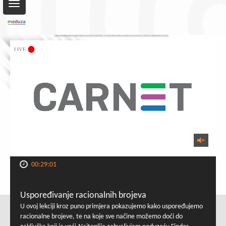
Toggle
navigation
00:29:01
Uspoređivanje racionalnih brojeva
U ovoj lekciji kroz puno primjera pokazujemo kako uspoređujemo
racionalne brojeve, te na koje sve načine možemo doći do