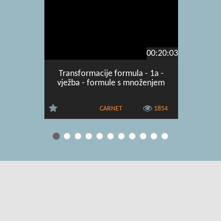
00:20:03
Transformacije formula - 1a -
Izračunav
vježba - formule s množenjem
- 4. dio -
CARNET
1854