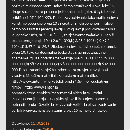
zapisivanje tako velikih brojeva koristimo potencije broja 10 s
pozitivnim eksponentom. Takve ćemo proučavati u ovoj lekciji.S
druge strane, masa protona je jaaaako mala (blizu 0 kg), i iznosi
približno 1.67 * 10^(-27). Dakle, za zapisivanje tako malih brojeva
koristimo potencije broja 10 s negativnim eksponentom. Takve
ćemo pojasniti u sljedećoj lekciji.U ovoj lekciji proučavamo čemu
je jednako 10^1, 10^2, 10^3,..., te rješavamo zadatke:1. Zapiši
bez potencije broja 10:a) 2.6 * 10^3,b) 3.25 * 10^6,c) 0.89 *
10^4,d) 5.97 * 10^24.2. Sljedeće brojeva zapiši pomoću potencija
broja 10, tako da decimalnu točku staviš iza prve značajne
znamenke (tj. iza prve znamenke koja nije nula):a) 327 126 000
000 000,b) 68 120 000 000,c) 5 803 000 000 000 000,d) 602 000
000.Tu su i zadaci za vježbu, odnosno za provjeru usvojenosti
gradiva. Mnoštvo materijala za nastavu matematike:
http://www.antonija-horvatek.from.hr/ .Svi moji edukativni
filmovi: http://www.antonija-
horvatek.from.hr/video/matematicki-video.htm .Srodni
izrazi:potencija broja 10,zapisivanje velikih brojeva pomoću
potencija broja 10,veliki brojevi, zapis velikih brojeva, zapisivanje
velikih brojeva,znanstveni zapis broja, 10 na neku,8. razred.
Objavljeno:
11.10.2013
Unutar kategorije:
CARNET