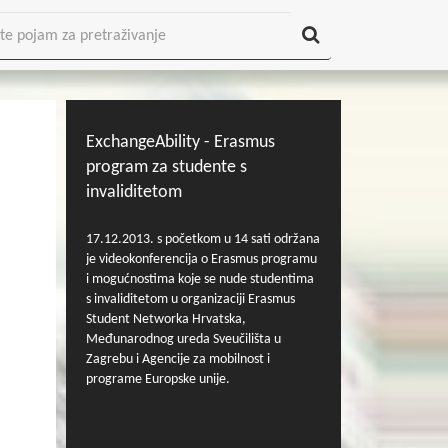
ExchangeAbility - Erasmus
program za studente s
invaliditetom
17.12.2013. s početkom u 14 sati održana
je videokonferencija o Erasmus programu
i mogućnostima koje se nude studentima
s invaliditetom u organizaciji Erasmus
Student Networka Hrvatska,
Međunarodnog ureda Sveučilišta u
Zagrebu i Agencije za mobilnost i
programe Europske unije.