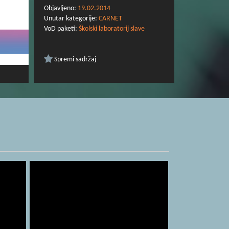
CARNetom.
Objavljeno:
19.02.2014
Unutar kategorije:
CARNET
VoD paketi:
Školski laboratorij slave
Spremi sadržaj