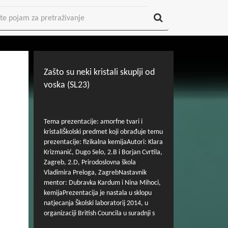
Zašto su neki kristali skuplji od
voska (SL23)
Tema prezentacije: amorfne tvari i
kristaliŠkolski predmet koji obrađuje temu
prezentacije: fizikalna kemijaAutori: Klara
Krizmanić, Dugo Selo, 2.B i Borjan Cvrtila,
Zagreb, 2.D, Prirodoslovna škola
Vladimira Preloga, ZagrebNastavnik
mentor: Dubravka Kardum i Nina Mihoci,
kemijaPrezentacija je nastala u sklopu
natjecanja Školski laboratorij 2014, u
organizaciji British Councila u suradnji s
Agencijom za odgoj i obrazovanje i