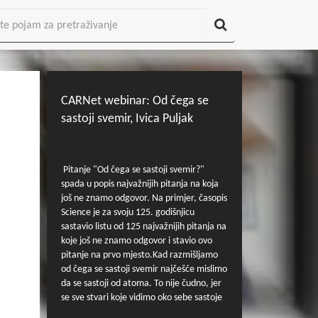
CARNet webinar: Od čega se
sastoji svemir, Ivica Puljak
Pitanje "Od čega se sastoji svemir?"
spada u popis najvažnijih pitanja na koja
još ne znamo odgovor. Na primjer, časopis
Science je za svoju 125. godišnjicu
sastavio listu od 125 najvažnijih pitanja na
koje još ne znamo odgovor i stavio ovo
pitanje na prvo mjesto.Kad razmišljamo
od čega se sastoji svemir najčešće mislimo
da se sastoji od atoma. To nije čudno, jer
se sve stvari koje vidimo oko sebe sastoje
od atoma. Ali kad ovom hipotezom, da se