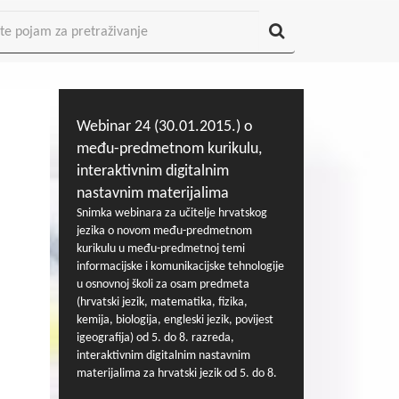
Webinar 24 (30.01.2015.) o
među-predmetnom kurikulu,
interaktivnim digitalnim
nastavnim materijalima
Snimka webinara za učitelje hrvatskog
jezika o novom među-predmetnom
kurikulu u među-predmetnoj temi
informacijske i komunikacijske tehnologije
u osnovnoj školi za osam predmeta
(hrvatski jezik, matematika, fizika,
kemija, biologija, engleski jezik, povijest
igeografija) od 5. do 8. razreda,
interaktivnim digitalnim nastavnim
materijalima za hrvatski jezik od 5. do 8.
razreda te o priručniku za implementaciju