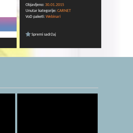
nastalog kurikula i digitalnih nastavnih
Objavljeno:
30.01.2015
materijala u nastavu.
Unutar kategorije:
CARNET
VoD paketi:
Webinari
Spremi sadržaj