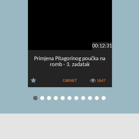
00:12:31
Primjena Pitagorinog poučka na
Transfo
romb - 3. zadatak
vježb
CARNET
1647