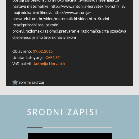
postoji još beskonačno mnogo načina...Mnoštvo materijala za
nastavu matematike: http://www.antonija-horvatek.from.hr/ .Svi
moji edukativni filmovi: http://www.antonija-
horvatek.from.hr/video/matematicki-video.htm .Srodni
izrazi:prirodni broj,prirodni
brojevi,razlomak,razlomci,pretvaranje,razlomačka crta označava
dijeljenje,dijelimo brojnik nazivnikom
Objavljeno:
09.02.2015
Unutar kategorije:
CARNET
VoD paketi:
Antonija Horvatek
Spremi sadržaj
SRODNI ZAPISI