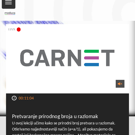
Toggle
navigation
00:11:04
Pretvaranje prirodnog broja u razlomak
U ovoj lekciji učimo kako se prirodni broj pretvara u razlomak.
Otkrivamo najjednostavniji način (a=a/1), ali pokazujemo da