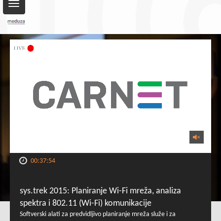
Toggle
navigation
00:37:54
sys.trek 2015: Planiranje Wi-Fi mreža, analiza
spektra i 802.11 (Wi-Fi) komunikacije
Softverski alati za predvidljivo planiranje mreža služe i za