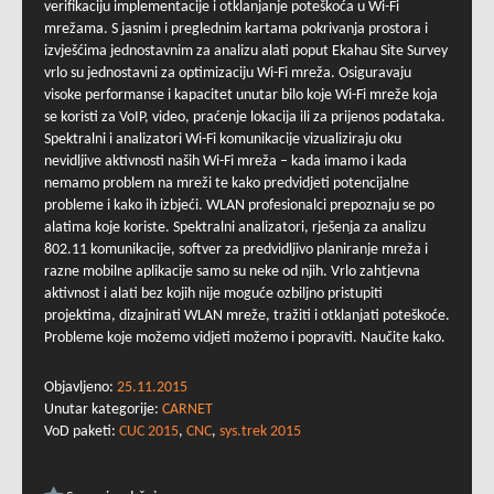
verifikaciju implementacije i otklanjanje poteškoća u Wi-Fi
mrežama. S jasnim i preglednim kartama pokrivanja prostora i
izvješćima jednostavnim za analizu alati poput Ekahau Site Survey
vrlo su jednostavni za optimizaciju Wi-Fi mreža. Osiguravaju
visoke performanse i kapacitet unutar bilo koje Wi-Fi mreže koja
se koristi za VoIP, video, praćenje lokacija ili za prijenos podataka.
Spektralni i analizatori Wi-Fi komunikacije vizualiziraju oku
nevidljive aktivnosti naših Wi-Fi mreža – kada imamo i kada
nemamo problem na mreži te kako predvidjeti potencijalne
probleme i kako ih izbjeći. WLAN profesionalci prepoznaju se po
alatima koje koriste. Spektralni analizatori, rješenja za analizu
802.11 komunikacije, softver za predvidljivo planiranje mreža i
razne mobilne aplikacije samo su neke od njih. Vrlo zahtjevna
aktivnost i alati bez kojih nije moguće ozbiljno pristupiti
projektima, dizajnirati WLAN mreže, tražiti i otklanjati poteškoće.
Probleme koje možemo vidjeti možemo i popraviti. Naučite kako.
Objavljeno:
25.11.2015
Unutar kategorije:
CARNET
VoD paketi:
CUC 2015
,
CNC
,
sys.trek 2015