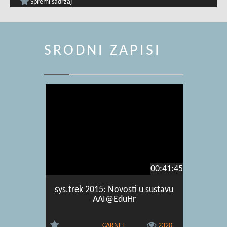
Spremi sadržaj
SRODNI ZAPISI
00:41:45
sys.trek 2015: Novosti u sustavu
sys.trek
AAI@EduHr
CARNET
2320