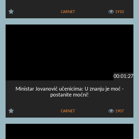
CARNET
1910
00:01:27
Ministar Jovanović učenicima: U znanju je moć -
postanite moćni!
CARNET
1907