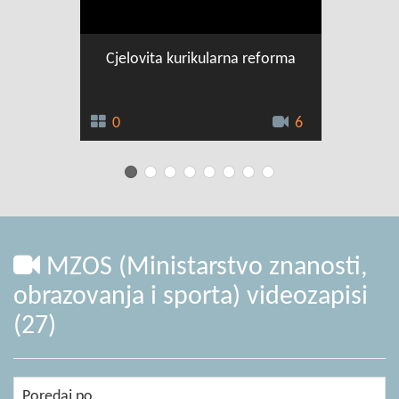
Cjelovita kurikularna reforma
0
6
0
MZOS (Ministarstvo znanosti,
obrazovanja i sporta) videozapisi
(27)
Poredaj po