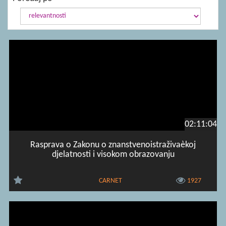
02:11:04
Rasprava o Zakonu o znanstvenoistraživaèkoj
djelatnosti i visokom obrazovanju
CARNET
1927