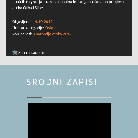
otočnih migracija: transnacionalna kretanja otočana na primjeru
otoka Oliba i Silbe
Objavljeno:
14.10.2019
Unutar kategorije:
Ostalo
VoD paketi:
Anatomija otoka 2019.
Spremi sadržaj
SRODNI ZAPISI