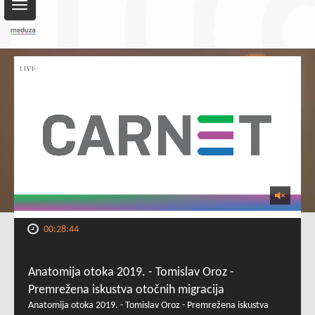
Toggle
navigation
00:28:44
Anatomija otoka 2019. - Tomislav Oroz -
Premrežena iskustva otočnih migracija
Anatomija otoka 2019. - Tomislav Oroz - Premrežena iskustva