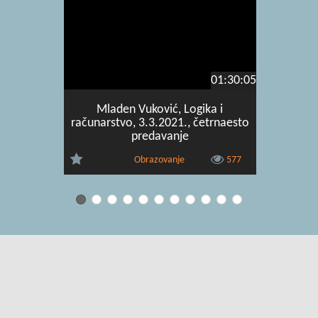
01:30:05
Mladen Vuković, Logika i
Mlad
računarstvo, 3.3.2021., četrnaesto
računa
predavanje
Obrazovanje
577