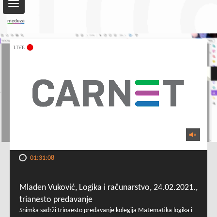
Toggle
navigation
01:31:08
Mladen Vuković, Logika i računarstvo, 24.02.2021.,
trianesto predavanje
Snimka sadrži trinaesto predavanje kolegija Matematika logika i