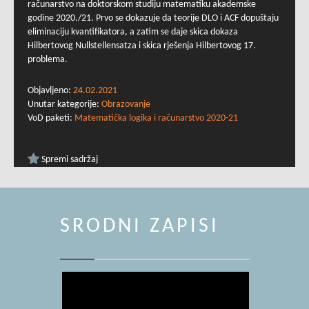
računarstvo na doktorskom studiju matematiku akademske
godine 2020./21. Prvo se dokazuje da teorije DLO i ACF dopuštaju
eliminaciju kvantifikatora, a zatim se daje skica dokaza
Hilbertovog Nullstellensatza i skica rješenja Hilbertovog 17.
problema.
Objavljeno:
24.02.2021
Unutar kategorije:
Obrazovanje
VoD paketi:
Matematička logika i računarstvo 2020-21
Spremi sadržaj
SRODNI ZAPISI