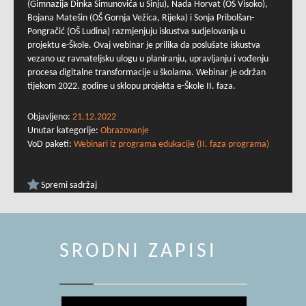
(Gimnazija Dinka Šimunovića u Sinju), Nada Horvat (OŠ Visoko),
Bojana Matešin (OŠ Gornja Vežica, Rijeka) i Sonja Pribolšan-
Pongračić (OŠ Ludina) razmjenjuju iskustva sudjelovanja u
projektu e-Škole. Ovaj webinar je prilika da poslušate iskustva
vezano uz ravnateljsku ulogu u planiranju, upravljanju i vođenju
procesa digitalne transformacije u školama. Webinar je održan
tijekom 2022. godine u sklopu projekta e-Škole II. faza.
Objavljeno:
21.12.2022
Unutar kategorije:
Obrazovanje
VoD paketi:
Webinari iz programa edukacije (II. faza programa)
Spremi sadržaj
SRODNI ZAPISI