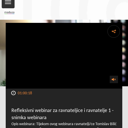
Toggle
navigation
01:00:18
Refleksivni webinar za ravnateljice i ravnatelje 1 -
snimka webinara
Opis webinara: Tijekom ovog webinara ravnatelji/ce Tomislav Bilić