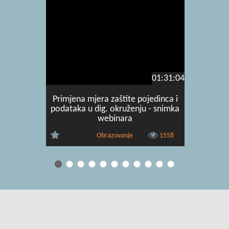
01:31:04
Primjena mjera zaštite pojedinca i
Nastava 
podataka u dig. okruženju - snimka
gugla
webinara
Obrazovanje
1558