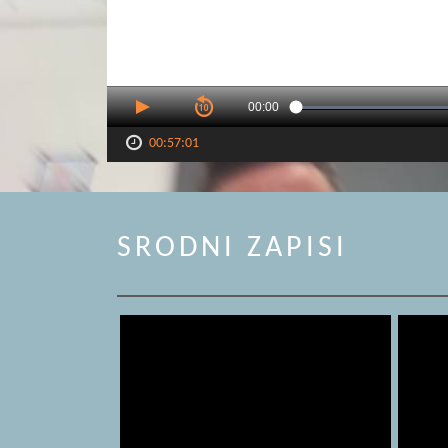
00:00
00:57:01
SRODNI ZAPISI