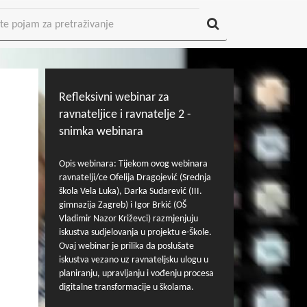
Refleksivni webinar za
ravnateljice i ravnatelje 2 -
snimka webinara
Opis webinara: Tijekom ovog webinara
ravnatelji/ce Ofelija Dragojević (Srednja
škola Vela Luka), Darka Sudarević (III.
gimnazija Zagreb) i Igor Brkić (OŠ
Vladimir Nazor Križevci) razmjenjuju
iskustva sudjelovanja u projektu e-Škole.
Ovaj webinar je prilika da poslušate
iskustva vezano uz ravnateljsku ulogu u
planiranju, upravljanju i vođenju procesa
digitalne transformacije u školama.
Webinar je održan tijekom 2023. godine u