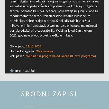
raznim digitalnim sadržajima koji se mogu koristiti u nastavi, a koji
su nastali u projektu e-Škole i objavljeni su na Edutoriju - digitalni
sadržaji odnosno DOS-ovi i scenariji poučavanja uključujući one za
međupredmetne teme. Polaznici stječu znanja i vještine, te
primjenjuju dobre prakse u pronalaženju digitalnih sadržaja i
njihovoj primjeni u nastavi. U webinaru su prikazane mogućnosti
portala e-Lektire i e-Laboratorija. Webinar je održan tijekom
2022. godine u sklopu projekta e-Škole II. faza.
Objavljeno:
21.12.2022
Unutar kategorije:
Obrazovanje
VoD paketi:
Webinari iz programa edukacije (II. faza programa)
Spremi sadržaj
SRODNI ZAPISI