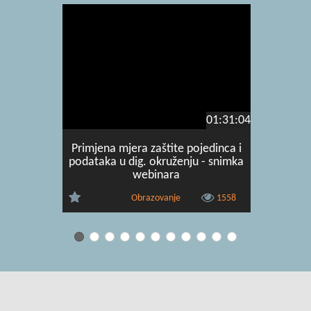
01:31:04
Primjena mjera zaštite pojedinca i
Nastava 
podataka u dig. okruženju - snimka
gugla
webinara
Obrazovanje
1558