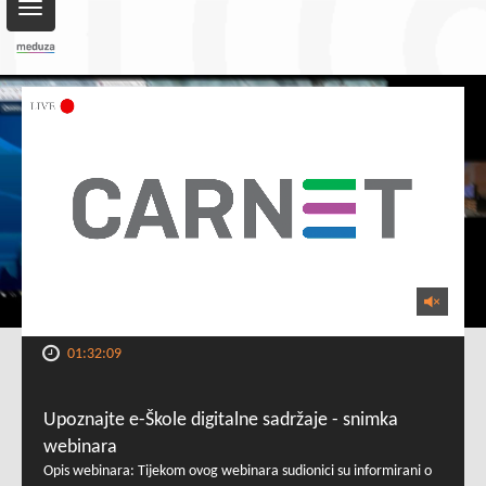
Toggle
navigation
01:32:09
Upoznajte e-Škole digitalne sadržaje - snimka
webinara
Opis webinara: Tijekom ovog webinara sudionici su informirani o