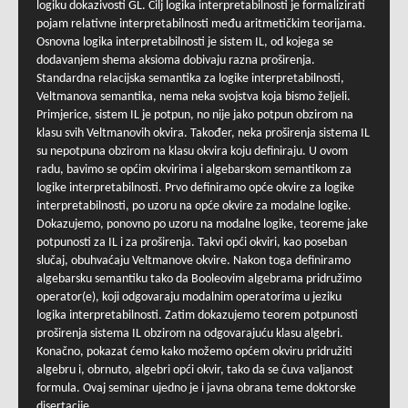
logiku dokazivosti GL. Cilj logika interpretabilnosti je formalizirati
pojam relativne interpretabilnosti među aritmetičkim teorijama.
Osnovna logika interpretabilnosti je sistem IL, od kojega se
dodavanjem shema aksioma dobivaju razna proširenja.
Standardna relacijska semantika za logike interpretabilnosti,
Veltmanova semantika, nema neka svojstva koja bismo željeli.
Primjerice, sistem IL je potpun, no nije jako potpun obzirom na
klasu svih Veltmanovih okvira. Također, neka proširenja sistema IL
su nepotpuna obzirom na klasu okvira koju definiraju. U ovom
radu, bavimo se općim okvirima i algebarskom semantikom za
logike interpretabilnosti. Prvo definiramo opće okvire za logike
interpretabilnosti, po uzoru na opće okvire za modalne logike.
Dokazujemo, ponovno po uzoru na modalne logike, teoreme jake
potpunosti za IL i za proširenja. Takvi opći okviri, kao poseban
slučaj, obuhvaćaju Veltmanove okvire. Nakon toga definiramo
algebarsku semantiku tako da Booleovim algebrama pridružimo
operator(e), koji odgovaraju modalnim operatorima u jeziku
logika interpretabilnosti. Zatim dokazujemo teorem potpunosti
proširenja sistema IL obzirom na odgovarajuću klasu algebri.
Konačno, pokazat ćemo kako možemo općem okviru pridružiti
algebru i, obrnuto, algebri opći okvir, tako da se čuva valjanost
formula. Ovaj seminar ujedno je i javna obrana teme doktorske
disertacije.