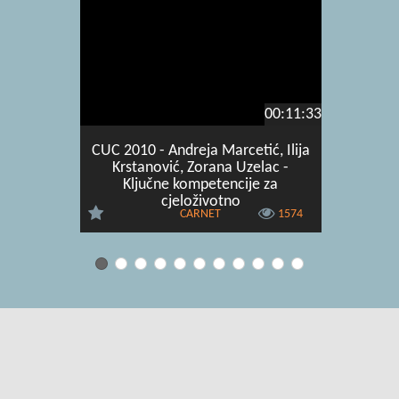
00:11:33
CUC 2010 - Andreja Marcetić, Ilija
CUC 2010
Krstanović, Zorana Uzelac -
Carev 
Ključne kompetencije za
cjeloživotno
CARNET
1574