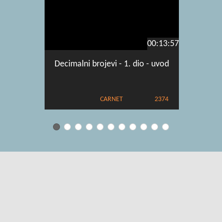
00:13:57
Decimalni brojevi - 1. dio - uvod
Dijelj
troznam
CARNET
2374
Uvjeti korištenja
|
O usluzi
|
Kontakt
|
Pomoć i podrška za