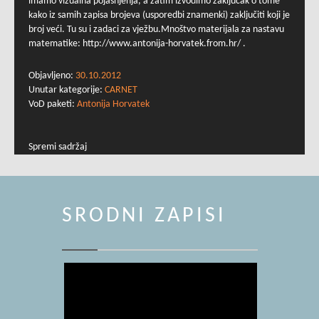
imamo vizualna pojašnjenja, a zatim izvodimo zaključak o tome
kako iz samih zapisa brojeva (usporedbi znamenki) zaključiti koji je
broj veći. Tu su i zadaci za vježbu.Mnoštvo materijala za nastavu
matematike: http://www.antonija-horvatek.from.hr/ .
Objavljeno:
30.10.2012
Unutar kategorije:
CARNET
VoD paketi:
Antonija Horvatek
Spremi sadržaj
SRODNI ZAPISI