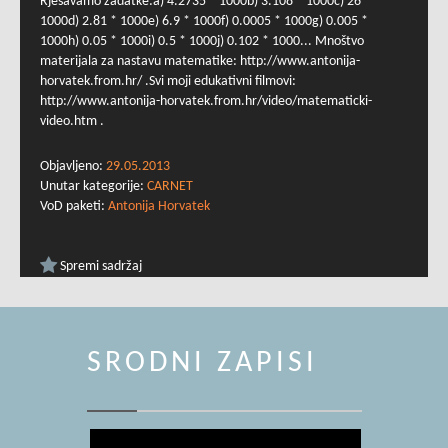
Rješavamo zadatke:a) 4.2735 * 1000b) 3.108 * 1000c) 26 *
1000d) 2.81 * 1000e) 6.9 * 1000f) 0.0005 * 1000g) 0.005 *
1000h) 0.05 * 1000i) 0.5 * 1000j) 0.102 * 1000... Mnoštvo
materijala za nastavu matematike: http://www.antonija-
horvatek.from.hr/ .Svi moji edukativni filmovi:
http://www.antonija-horvatek.from.hr/video/matematicki-
video.htm .
Objavljeno:
29.05.2013
Unutar kategorije:
CARNET
VoD paketi:
Antonija Horvatek
Spremi sadržaj
SRODNI ZAPISI