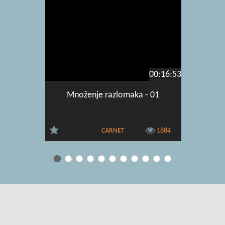
00:16:53
Množenje razlomaka - 01
Izračuna
p
CARNET
1884