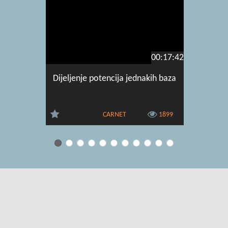
00:17:42
Dijeljenje potencija jednakih baza
Redoslije
CARNET
1899