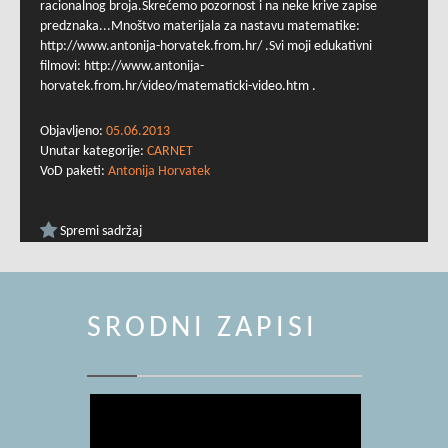
racionalnog broja.Skrećemo pozornost i na neke krive zapise
predznaka...Mnoštvo materijala za nastavu matematike:
http://www.antonija-horvatek.from.hr/ .Svi moji edukativni
filmovi: http://www.antonija-
horvatek.from.hr/video/matematicki-video.htm .
Objavljeno:
05.06.2013
Unutar kategorije:
CARNET
VoD paketi:
Antonija Horvatek
Spremi sadržaj
SRODNI ZAPISI