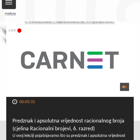
Toggle
navigation
00:05:31
Predznak i apsolutna vrijednost racionalnog broja
(cjelina Racionalni brojevi, 6. razred)
U ovoj lekciji pojašnjavamo što su predznak i apsolutna vrijednost