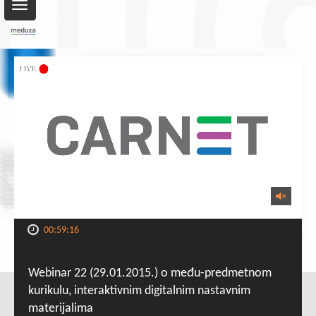
Toggle
navigation
00:59:16
Webinar 22 (29.01.2015.) o među-predmetnom
kurikulu, interaktivnim digitalnim nastavnim
materijalima