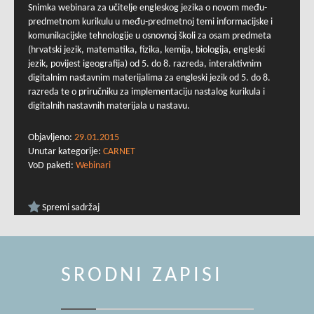
Snimka webinara za učitelje engleskog jezika o novom među-
predmetnom kurikulu u među-predmetnoj temi informacijske i
komunikacijske tehnologije u osnovnoj školi za osam predmeta
(hrvatski jezik, matematika, fizika, kemija, biologija, engleski
jezik, povijest igeografija) od 5. do 8. razreda, interaktivnim
digitalnim nastavnim materijalima za engleski jezik od 5. do 8.
razreda te o priručniku za implementaciju nastalog kurikula i
digitalnih nastavnih materijala u nastavu.
Objavljeno:
29.01.2015
Unutar kategorije:
CARNET
VoD paketi:
Webinari
Spremi sadržaj
SRODNI ZAPISI