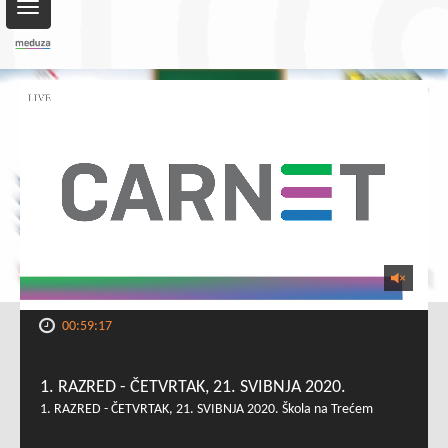
Toggle
navigation
00:59:17
1. RAZRED - ČETVRTAK, 21. SVIBNJA 2020.
1. RAZRED - ČETVRTAK, 21. SVIBNJA 2020. Škola na Trećem