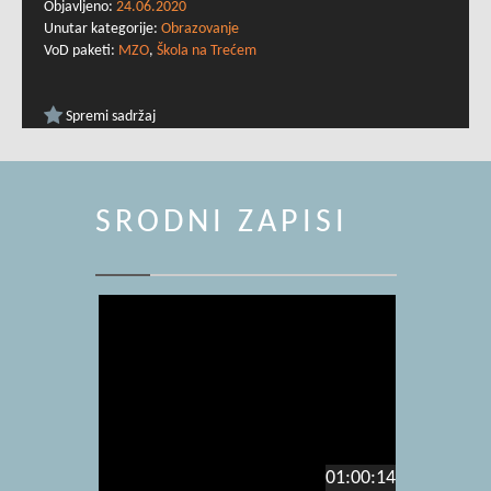
Objavljeno:
24.06.2020
Unutar kategorije:
Obrazovanje
VoD paketi:
MZO
,
Škola na Trećem
Spremi sadržaj
SRODNI ZAPISI
01:00:14